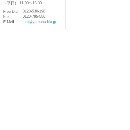
（平日） 11:00〜16:00
0120-530-198
Free Dial
0120-795-556
Fax
info@yamano-life.jp
E-Mail